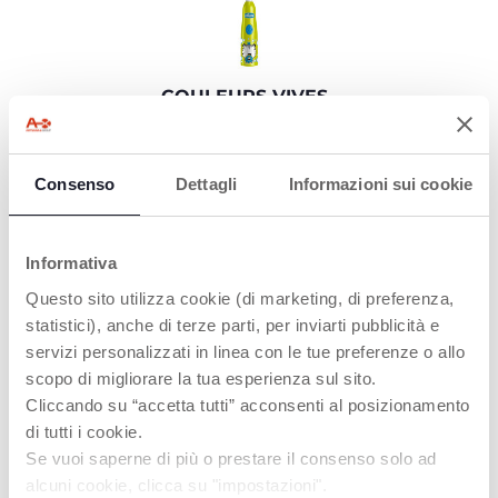
COULEURS VIVES
Apprendre à prendre
soin des dents de
manière ludique !
Consenso
Dettagli
Informazioni sui cookie
Informativa
Questo sito utilizza cookie (di marketing, di preferenza,
PRODUITS POUVANT VOUS
statistici), anche di terze parti, per inviarti pubblicità e
INTÉRESSER
servizi personalizzati in linea con le tue preferenze o allo
scopo di migliorare la tua esperienza sul sito.
Cliccando su “accetta tutti” acconsenti al posizionamento
di tutti i cookie.
Se vuoi saperne di più o prestare il consenso solo ad
alcuni cookie, clicca su "impostazioni".