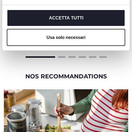
Chiudendo questo banner acconsenti all’uso dei soli
cookie tecnici, indispensabili per fruire del servizio
richiesto.
ACCETTA TUTTI
+ COULEURS
+ COULEURS
Cookie policy
Usa solo necessari
Brosse à dents premières
Brosse à dents premières
dents 6-36M
dents 6-36M
NOS RECOMMANDATIONS