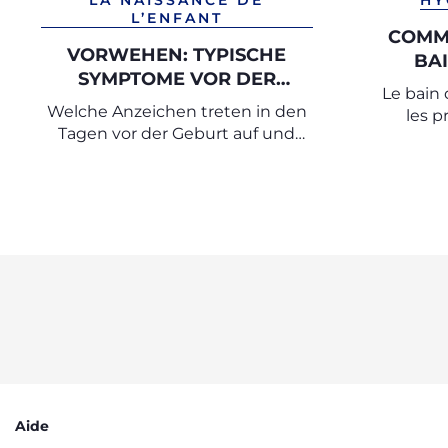
LA NAISSANCE DE
HY
L’ENFANT
COMM
VORWEHEN: TYPISCHE
BA
SYMPTOME VOR DER
Le bain
GEBURT
Welche Anzeichen treten in den
les p
Tagen vor der Geburt auf und
moment d
woran erkennt man, dass es bald
relaxation
losgeht
Aide