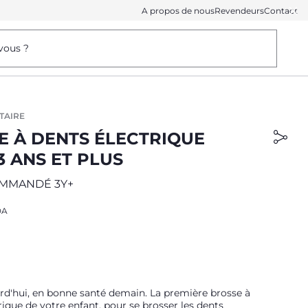
A propos de nous
Revendeurs
Contact
vous ?
TAIRE
E À DENTS ÉLECTRIQUE
3 ANS ET PLUS
MMANDÉ 3Y+
DA
rd'hui, en bonne santé demain. La première brosse à
rique de votre enfant, pour se brosser les dents