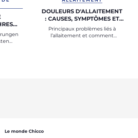
 DE
ALLAITEMENT
DOULEURS D'ALLAITEMENT
E
: CAUSES, SYMPTÔMES ET
HRES
SOLUTIONS POUR UNE
Principaux problèmes liés à
GESTION SEREINE
erungen
l’allaitement et comment
sten
soulager la douleur
Le monde Chicco