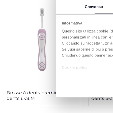
Consenso
Informativa
Questo sito utilizza cookie (di
personalizzati in linea con le
Cliccando su “accetta tutti” a
Se vuoi saperne di più o pres
Chiudendo questo banner accons
Cookie policy
2 Couleurs
Brosse à dents premières
Brosse à
dents 6-36M
dents 6-