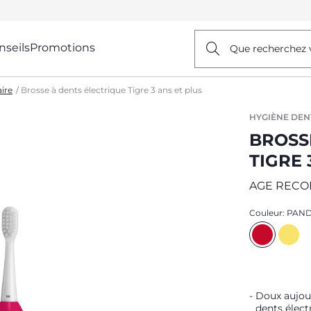
nseils
Promotions
Que recherchez 
ire
Brosse à dents électrique Tigre 3 ans et plus
HYGIÈNE DEN
BROSS
TIGRE 
AGE RECO
Couleur:
PAN
Doux aujou
dents élect