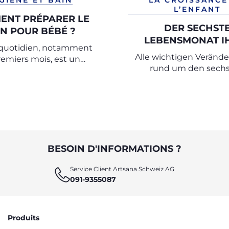
GIÈNE ET BAIN
LA CROISSANCE
L’ENFANT
ENT PRÉPARER LE
DER SECHST
IN POUR BÉBÉ ?
LEBENSMONAT I
 quotidien, notamment
BABYS
Alle wichtigen Veränd
remiers mois, est un
rund um den sech
édié aux câlins et à la
Lebensmonat
 à la fois pour la mère et
le bébé.
BESOIN D'INFORMATIONS ?
Service Client Artsana Schweiz AG
091-9355087
Produits