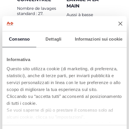
MAIN
Nombre de lavages
standard : 27.
Aussi à basse
température.
Consenso
Dettagli
Informazioni sui cookie
Informativa
Questo sito utilizza cookie (di marketing, di preferenza,
LAVAGE EN
FORMULE AVEC
statistici), anche di terze parti, per inviarti pubblicità e
MACHINE
« ODOUR OFF
servizi personalizzati in linea con le tue preferenze o allo
TECHNOLOGY »
Convient pour le
scopo di migliorare la tua esperienza sul sito.
lavage en machine à
Une technologie
Cliccando su “accetta tutti” acconsenti al posizionamento
basse et haute
spéciale qui élimine
température.
di tutti i cookie.
efficacement les
taches et les odeurs,
Se vuoi saperne di più o prestare il consenso solo ad
laissant les vêtements
alcuni cookie, clicca su "impostazioni".
des enfants toujours
Chiudendo questo banner acconsenti all’uso dei soli
propres et