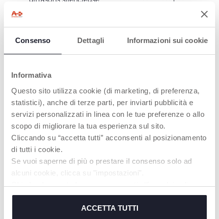
chaude
évite de perturber le
sommeil des adultes
et des enfants
Consenso
Dettagli
Informazioni sui cookie
Informativa
Questo sito utilizza cookie (di marketing, di preferenza,
statistici), anche di terze parti, per inviarti pubblicità e
servizi personalizzati in linea con le tue preferenze o allo
CYCLE LONG
RÉSERVOIR POUR
HUILES
scopo di migliorare la tua esperienza sul sito.
L'humidificateur offre
ESSENTIELLES
Cliccando su “accetta tutti” acconsenti al posizionamento
une autonomie de
plus de 8 heures
di tutti i cookie.
L'humidificateur est
équipé d'un réservoir
Se vuoi saperne di più o prestare il consenso solo ad
pour les huiles
alcuni cookie, clicca su "impostazioni".
essentielles
Chiudendo questo banner acconsenti all’uso dei soli
cookie tecnici, indispensabili per fruire del servizio
richiesto.
ACCETTA TUTTI
EN SAVOIR PLUS