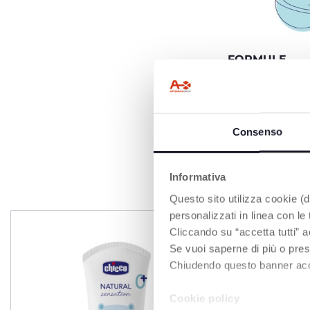
FORMULE
NOURRISSAN
Enrichie en beurr
en vitamine E.
Consenso
Informativa
Questo sito utilizza cookie (di
personalizzati in linea con le
Cliccando su “accetta tutti” a
Se vuoi saperne di più o pres
Chiudendo questo banner accons
Cookie policy