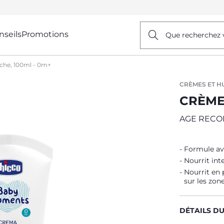
nseils
Promotions
Que recherchez 
che, 100ml - 0m+
CRÈMES ET H
CRÈME 
AGE REC
Formule ave
Nourrit int
Nourrit en 
sur les zon
DÉTAILS D