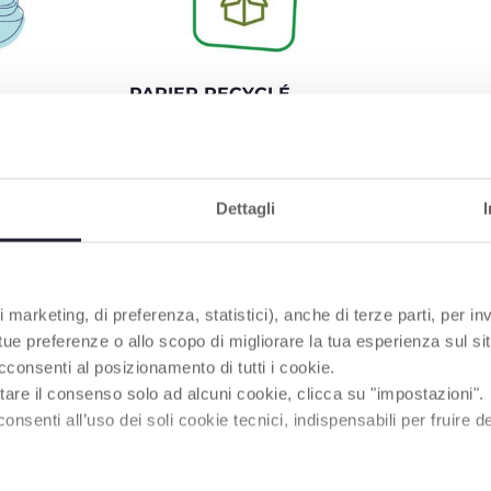
PAPIER RECYCLÉ
TE
Emballage en papier recyclé.
e de karité et
Dettagli
PRODUITS POUVANT VOUS INTÉRESSER
 marketing, di preferenza, statistici), anche di terze parti, per inv
 tue preferenze o allo scopo di migliorare la tua esperienza sul sit
cconsenti al posizionamento di tutti i cookie.
tare il consenso solo ad alcuni cookie, clicca su "impostazioni".
enti all’uso dei soli cookie tecnici, indispensabili per fruire del