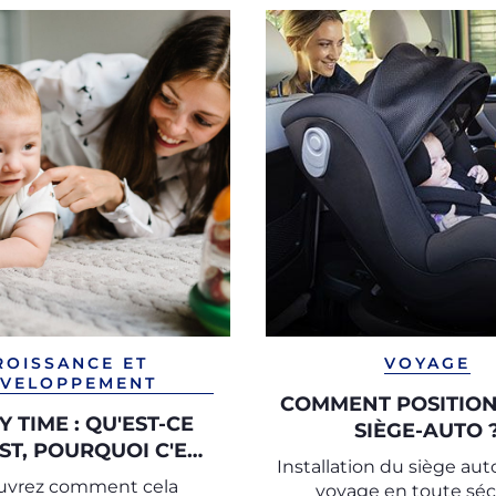
ROISSANCE ET
VOYAGE
VELOPPEMENT
COMMENT POSITION
 TIME : QU'EST-CE
SIÈGE-AUTO 
ST, POURQUOI C'EST
Installation du siège au
IMPORTANT
uvrez comment cela
voyage en toute séc