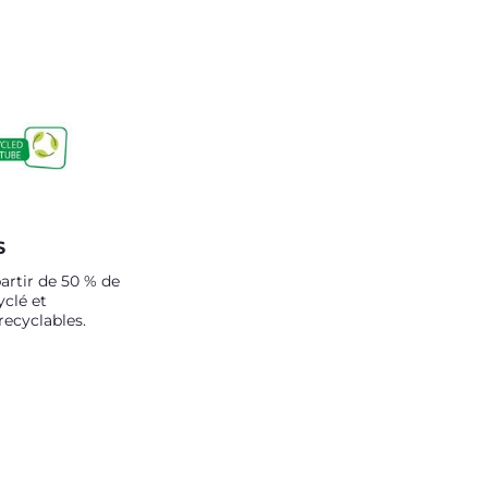
S
artir de 50 % de
yclé et
recyclables.