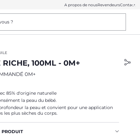
A propos de nous
Revendeurs
Contact
vous ?
UILE
RICHE, 100ML - 0M+
OMMANDÉ 0M+
c 85% d'origine naturelle
ensément la peau du bébé.
profondeur la peau et convient pour une application
es les plus sèches du corps.
U PRODUIT