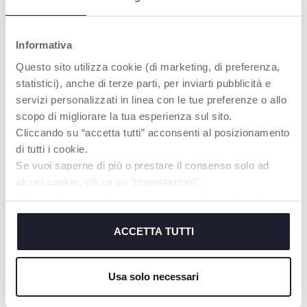
INTÉRESSER
Informativa
Questo sito utilizza cookie (di marketing, di preferenza,
statistici), anche di terze parti, per inviarti pubblicità e
servizi personalizzati in linea con le tue preferenze o allo
scopo di migliorare la tua esperienza sul sito.
Cliccando su “accetta tutti” acconsenti al posizionamento
di tutti i cookie.
Se vuoi saperne di più o prestare il consenso solo ad
alcuni cookie, clicca su "impostazioni".
+ VARIANTES
+ VARIANTES
Chiudendo questo banner acconsenti all’uso dei soli
Ceinture post-
Maternity Gridle
accouchement
cookie tecnici, indispensabili per fruire del servizio
richiesto.
ACCETTA TUTTI
Cookie policy
Usa solo necessari
NOS RECOMMANDATIONS