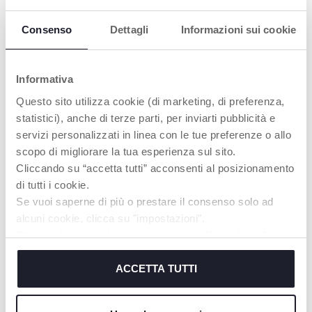
Consenso
Dettagli
Informazioni sui cookie
PRODUITS POUVANT VOUS
INTÉRESSER
Informativa
Questo sito utilizza cookie (di marketing, di preferenza,
statistici), anche di terze parti, per inviarti pubblicità e
servizi personalizzati in linea con le tue preferenze o allo
scopo di migliorare la tua esperienza sul sito.
Cliccando su “accetta tutti” acconsenti al posizionamento
di tutti i cookie.
Se vuoi saperne di più o prestare il consenso solo ad
alcuni cookie, clicca su "impostazioni".
Chiudendo questo banner acconsenti all’uso dei soli
cookie tecnici, indispensabili per fruire del servizio
+ VARIANTES
+ VARIANTES
richiesto.
ACCETTA TUTTI
Soutien-gorge
Soutien-gorge
d'allaitement "Cotton" -
d'allaitement "Cotton" -
Blanc
Blanc
Cookie policy