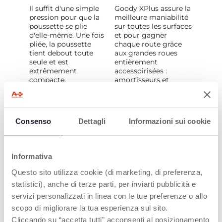
Il suffit d'une simple
Goody XPlus assure la
pression pour que la
meilleure maniabilité
poussette se plie
sur toutes les surfaces
d'elle-même. Une fois
et pour gagner
pliée, la poussette
chaque route grâce
tient debout toute
aux grandes roues
seule et est
entièrement
extrêmement
accessoirisées :
compacte.
amortisseurs et
roulements à billes
sur toutes les roues.
Les roues avant
peuvent être utilisées
Consenso
Dettagli
Informazioni sui cookie
fixes ou pivotantes et
le système de
pivotement inclut
également les
Informativa
roulements à billes.
Questo sito utilizza cookie (di marketing, di preferenza,
statistici), anche di terze parti, per inviarti pubblicità e
servizi personalizzati in linea con le tue preferenze o allo
scopo di migliorare la tua esperienza sul sito.
Cliccando su “accetta tutti” acconsenti al posizionamento