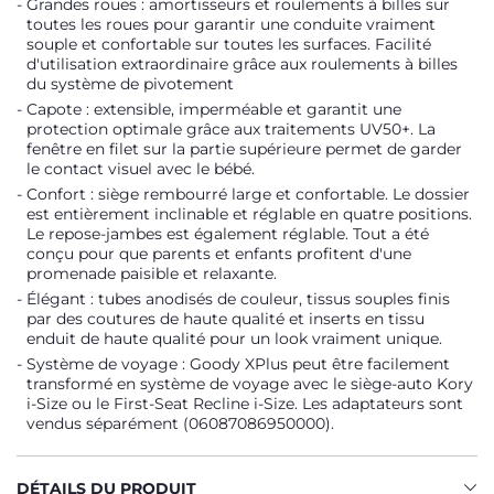
Grandes roues : amortisseurs et roulements à billes sur
toutes les roues pour garantir une conduite vraiment
souple et confortable sur toutes les surfaces. Facilité
d'utilisation extraordinaire grâce aux roulements à billes
du système de pivotement
Capote : extensible, imperméable et garantit une
protection optimale grâce aux traitements UV50+. La
fenêtre en filet sur la partie supérieure permet de garder
le contact visuel avec le bébé.
Confort : siège rembourré large et confortable. Le dossier
est entièrement inclinable et réglable en quatre positions.
Le repose-jambes est également réglable. Tout a été
conçu pour que parents et enfants profitent d'une
promenade paisible et relaxante.
Élégant : tubes anodisés de couleur, tissus souples finis
par des coutures de haute qualité et inserts en tissu
enduit de haute qualité pour un look vraiment unique.
Système de voyage : Goody XPlus peut être facilement
transformé en système de voyage avec le siège-auto Kory
i-Size ou le First-Seat Recline i-Size. Les adaptateurs sont
vendus séparément (06087086950000).
DÉTAILS DU PRODUIT