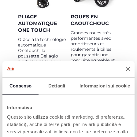
PLIAGE
ROUES EN
AUTOMATIQUE
CAOUTCHOUC
ONE TOUCH
Grandes roues très
performantes avec
Grâce à la technologie
amortisseurs et
automatique
roulements à billes
OneTouch, la
pour garantir une
poussette Bellagio
conduite agréable et
peut être pliée en un
des performances
seul geste : il suffit de
optimales sur tous les
cliquer sur l'arrière du
terrains. Les
siège et la poussette
roulements à billes
se plie d'elle-même !
Consenso
Dettagli
Informazioni sui cookie
sont également
Une fois pliée, la
présents sur le
poussette tient
système pivotant,
debout seule et
garantissant ainsi une
dispose d'une poignée
Informativa
conduite toujours
de transport pratique.
fluide.
Questo sito utilizza cookie (di marketing, di preferenza,
statistici), anche di terze parti, per inviarti pubblicità e
servizi personalizzati in linea con le tue preferenze o allo