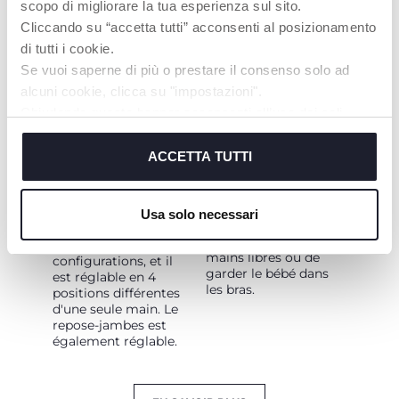
scopo di migliorare la tua esperienza sul sito.
Cliccando su “accetta tutti” acconsenti al posizionamento
di tutti i cookie.
Se vuoi saperne di più o prestare il consenso solo ad
DÈS LA
PRATICITÉ
alcuni cookie, clicca su "impostazioni".
NAISSANCE
Chiudendo questo banner acconsenti all’uso dei soli
La poussette Bellagio
permet de tout gérer
La poussette Bellagio
cookie tecnici, indispensabili per fruire del servizio
sans effort et d'un seul
est homologuée de la
richiesto.
ACCETTA TUTTI
geste, garantissant
naissance jusqu'à 22
ainsi une
kg (4 ans). Le siège est
fonctionnalité
facilement réversible,
Cookie policy
optimale et
le dossier s'incline
Usa solo necessari
permettant aux
complètement dans
parents d'avoir les
les deux
mains libres ou de
configurations, et il
garder le bébé dans
est réglable en 4
les bras.
positions différentes
d'une seule main. Le
repose-jambes est
également réglable.