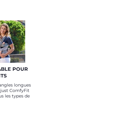
BLE POUR
NTS
sangles longues
Adjust ComfyFit
us les types de