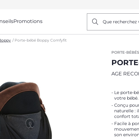
nseils
Promotions
Que recherchez 
Boppy
Porte-bébé Boppy Comfyfit
PORTE-BÉBÉ
PORTE
AGE REC
Le porte-bé
votre bébé.
Conçu pour 
naturelle : 
confort tota
Facile à por
mouvement 
son enviro