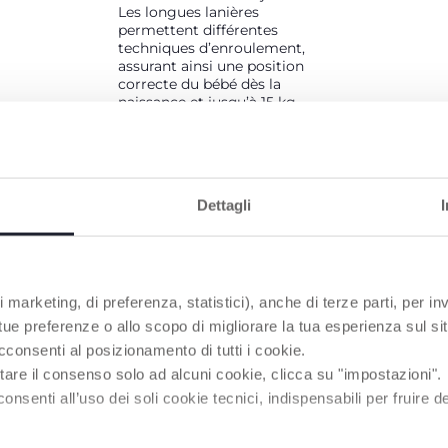
Les longues lanières
permettent différentes
techniques d’enroulement,
assurant ainsi une position
correcte du bébé dès la
naissance et jusqu’à 15 kg.
– L’Adjust ComfyFit assure la
POSITION EN C du dos. Le
dossier rembourré soutient la
courbure naturelle du dos du
Dettagli
bébé.
PRODUITS POUVANT VOUS INTÉRESSER
 marketing, di preferenza, statistici), anche di terze parti, per inv
 tue preferenze o allo scopo di migliorare la tua esperienza sul sit
cconsenti al posizionamento di tutti i cookie.
tare il consenso solo ad alcuni cookie, clicca su "impostazioni".
enti all’uso dei soli cookie tecnici, indispensabili per fruire del