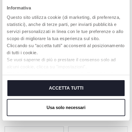
EFFETS LUMINEUX
FASCINANTS
Informativa
Avec des couleurs
Questo sito utilizza cookie (di marketing, di preferenza,
changeantes que
statistici), anche di terze parti, per inviarti pubblicità e
l'enfant peut observer
servizi personalizzati in linea con le tue preferenze o allo
attentivement
scopo di migliorare la tua esperienza sul sito.
Cliccando su “accetta tutti” acconsenti al posizionamento
di tutti i cookie.
Se vuoi saperne di più o prestare il consenso solo ad
alcuni cookie, clicca su "impostazioni".
Chiudendo questo banner acconsenti all’uso dei soli
cookie tecnici, indispensabili per fruire del servizio
richiesto.
ACCETTA TUTTI
Cookie policy
PRODUITS POUVANT VOUS
Usa solo necessari
INTÉRESSER