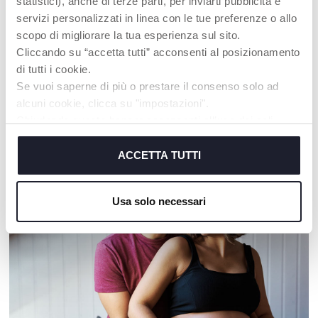
statistici), anche di terze parti, per inviarti pubblicità e
servizi personalizzati in linea con le tue preferenze o allo
+ COULEURS
scopo di migliorare la tua esperienza sul sito.
Mommy Pod 3in1
Matelas Chicco Next2Me
Cliccando su “accetta tutti” acconsenti al posizionamento
di tutti i cookie.
Se vuoi saperne di più o prestare il consenso solo ad
alcuni cookie, clicca su "impostazioni".
Chiudendo questo banner acconsenti all’uso dei soli
NOS RECOMMANDATIONS
cookie tecnici, indispensabili per fruire del servizio
richiesto.
ACCETTA TUTTI
Cookie policy
Usa solo necessari