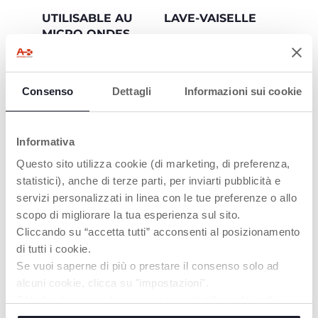
UTILISABLE AU
LAVE-VAISELLE
MICRO ONDES
Plus pratique pour les
parents
Pour plus de confort
Consenso
Dettagli
Informazioni sui cookie
PRODUITS POUVANT VOUS
Informativa
INTÉRESSER
Questo sito utilizza cookie (di marketing, di preferenza,
statistici), anche di terze parti, per inviarti pubblicità e
servizi personalizzati in linea con le tue preferenze o allo
scopo di migliorare la tua esperienza sul sito.
Cliccando su “accetta tutti” acconsenti al posizionamento
di tutti i cookie.
Se vuoi saperne di più o prestare il consenso solo ad
alcuni cookie, clicca su "impostazioni".
Chiudendo questo banner acconsenti all’uso dei soli
cookie tecnici, indispensabili per fruire del servizio