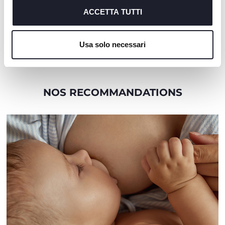
richiesto.
ACCETTA TUTTI
+ COULEURS
+ COULEURS
Couverts en métal
Assiette maintien au chaud
Cookie policy
- 6m+
Usa solo necessari
NOS RECOMMANDATIONS