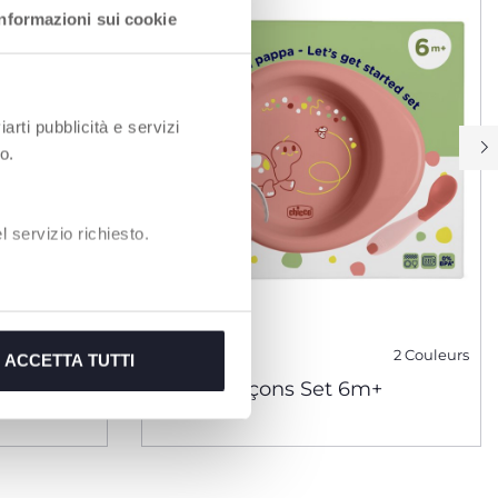
Informazioni sui cookie
iarti pubblicità e servizi
o.
 servizio richiesto.
3 Couleurs
2 Couleurs
ACCETTA TUTTI
Commençons Set 6m+