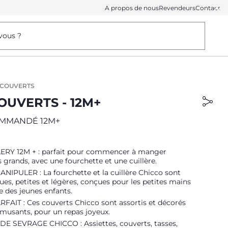
A propos de nous
Revendeurs
Contact
vous ?
T COUVERTS
OUVERTS - 12M+
MMANDÉ 12M+
ERY 12M + : parfait pour commencer à manger
rands, avec une fourchette et une cuillère.
NIPULER : La fourchette et la cuillère Chicco sont
s, petites et légères, conçues pour les petites mains
e des jeunes enfants.
AIT : Ces couverts Chicco sont assortis et décorés
musants, pour un repas joyeux.
E SEVRAGE CHICCO : Assiettes, couverts, tasses,