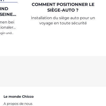
NT
COMMENT POSITIONNER LE
KIND
SIÈGE-AUTO ?
SEINE
Installation du siège auto pour un
ENNEN
enen bei
voyage en toute sécurité
CKEN
ionaler
die
Le monde Chicco
A propos de nous