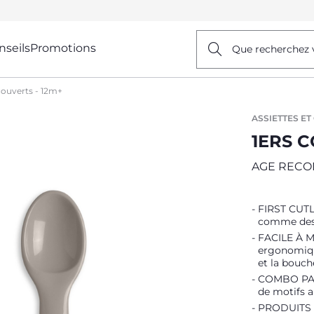
nseils
Promotions
Que recherchez 
couverts - 12m+
ASSIETTES E
1ERS C
AGE RECO
FIRST CUTL
comme des g
FACILE À MA
ergonomique
et la bouch
COMBO PARF
de motifs a
PRODUITS D