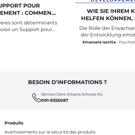
DÉVELOPPEME
UPPORT POUR
WIE SIE IHREM 
TEMENT : COMMENT
HELFEN KÖNNEN, 
ILISER ET LEQUEL
tères sont déterminants
GEFÜHLE ZU ERK
CHOISIR
Die Rolle der Erwachs
oisir un Support pour
UND AUSZUDRÜ
der Entwicklung emot
allaitement ?
Intelligenz
Emanuela Iacchia
- Psychologin und
Psychotherapeutin für 
Entwicklungsphase
BESOIN D'INFORMATIONS ?
Service Client Artsana Schweiz AG
091-9355087
Produits
Avertissements sur la sécurité des produits