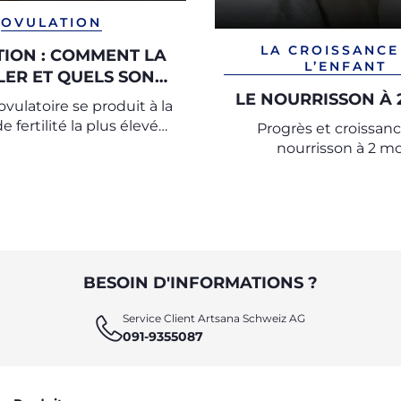
OVULATION
LA CROISSANCE
ION : COMMENT LA
L’ENFANT
ER ET QUELS SONT
S SYMPTÔMES ?
LE NOURRISSON À 
vulatoire se produit à la
e fertilité la plus élevée
Progrès et croissan
respond à un moment
nourrisson à 2 mo
du cycle menstruel, qui
eut être calculé.
BESOIN D'INFORMATIONS ?
Service Client Artsana Schweiz AG
091-9355087