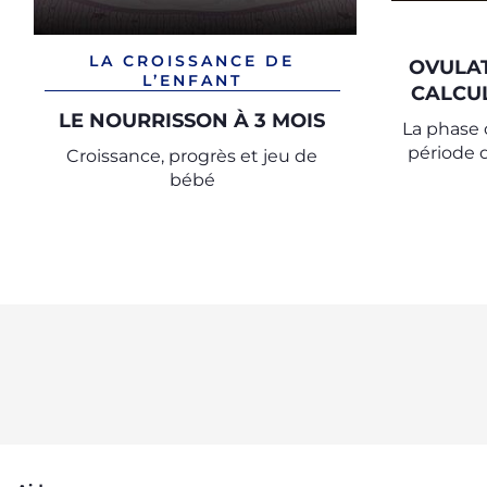
LA CROISSANCE DE
OVULAT
L’ENFANT
CALCUL
LE
LE NOURRISSON À 3 MOIS
La phase o
période d
Croissance, progrès et jeu de
et cor
bébé
précis 
p