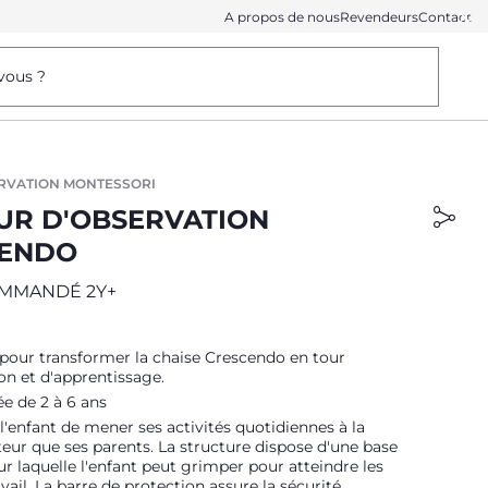
A propos de nous
Revendeurs
Contact
vous ?
RVATION MONTESSORI
OUR D'OBSERVATION
ENDO
MMANDÉ 2Y+
pour transformer la chaise Crescendo en tour
on et d'apprentissage.
 de 2 à 6 ans
 l'enfant de mener ses activités quotidiennes à la
ur que ses parents. La structure dispose d'une base
ur laquelle l'enfant peut grimper pour atteindre les
vail. La barre de protection assure la sécurité.