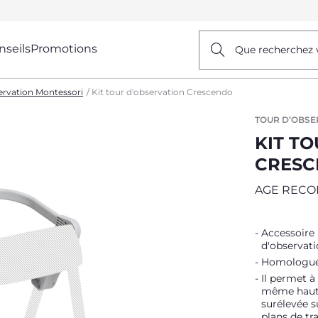
nseils
Promotions
Que recherchez 
ervation Montessori
Kit tour d'observation Crescendo
TOUR D’OBSE
KIT T
CRESC
AGE RECO
Accessoire 
d'observati
Homologuée
Il permet à
même haute
surélevée s
plans de tra