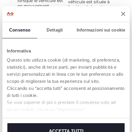
lorsque le véhicule est
véhicule est située à
en mouvement.
l'arrière de la voiture.
Consenso
Dettagli
Informazioni sui cookie
PRODUITS POUVANT VOUS
INTÉRESSER
Informativa
Questo sito utilizza cookie (di marketing, di preferenza,
statistici), anche di terze parti, per inviarti pubblicità e
servizi personalizzati in linea con le tue preferenze o allo
scopo di migliorare la tua esperienza sul sito.
Cliccando su “accetta tutti” acconsenti al posizionamento
di tutti i cookie.
Se vuoi saperne di più o prestare il consenso solo ad
alcuni cookie, clicca su "impostazioni".
Chiudendo questo banner acconsenti all’uso dei soli
cookie tecnici, indispensabili per fruire del servizio
richiesto.
ACCETTA TUTTI