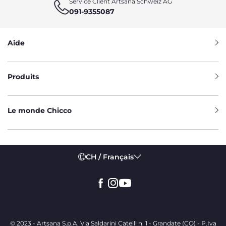
Service Client Artsana Schweiz AG
091-9355087
Aide
Produits
Le monde Chicco
CH / Français
© 2023 - Artsana S.p.A. Via Saldarini Catelli n. 1 - Grandate (CO) - P.Iva