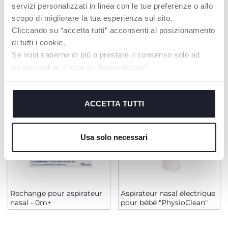
servizi personalizzati in linea con le tue preferenze o allo
scopo di migliorare la tua esperienza sul sito.
Cliccando su “accetta tutti” acconsenti al posizionamento
PRODUITS POUVANT VOUS
di tutti i cookie.
INTÉRESSER
Se vuoi saperne di più o prestare il consenso solo ad
alcuni cookie, clicca su "impostazioni".
Chiudendo questo banner acconsenti all’uso dei soli
cookie tecnici, indispensabili per fruire del servizio
richiesto.
ACCETTA TUTTI
Cookie policy
Usa solo necessari
Rechange pour aspirateur
Aspirateur nasal électrique
nasal - 0m+
pour bébé "PhysioClean"