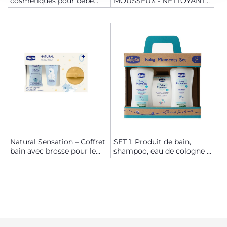
cosmétiques pour bébé
MOUSSEUX - NETTOYANT
Natural Sensation -
VISAGE 150ML AVEC
Protection quotidienne
GÉNÉRATEUR DE MOUSSE
Natural Sensation – Coffret
SET 1: Produit de bain,
bain avec brosse pour le
shampoo, eau de cologne -
corps
0m+