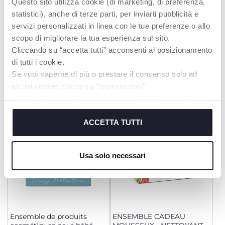
Questo sito utilizza cookie (di marketing, di preferenza,
statistici), anche di terze parti, per inviarti pubblicità e
servizi personalizzati in linea con le tue preferenze o allo
scopo di migliorare la tua esperienza sul sito.
Cliccando su “accetta tutti” acconsenti al posizionamento
di tutti i cookie.
Ensemble cadeau change
Beauty Set pour le voyage
Se vuoi saperne di più o prestare il consenso solo ad
de couches Sensation
6EN1
Naturelle
alcuni cookie, clicca su "impostazioni".
Chiudendo questo banner acconsenti all’uso dei soli
cookie tecnici, indispensabili per fruire del servizio
richiesto.
ACCETTA TUTTI
Cookie policy
Usa solo necessari
Ensemble de produits
ENSEMBLE CADEAU