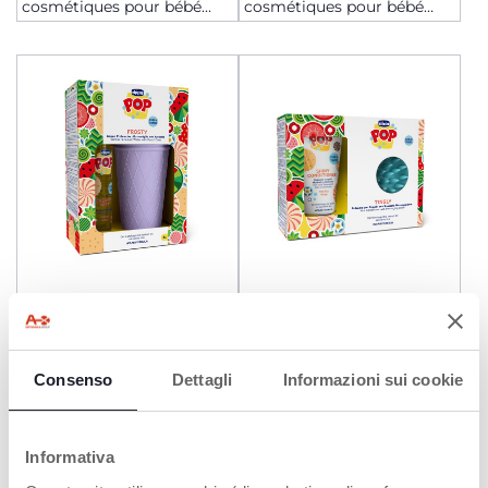
cosmétiques pour bébé
cosmétiques pour bébé
Natural Sensation - Soin
Natural Sensation -
quotidien
Essentiels pour bébé
BRUME DE RÊVE 150ML
ENSEMBLE CADEAU
AVEC TROUSSE À
TONIFIANT - APRÈS-
CRAYONS
SHAMPOOING BRILLANT
150ML AVEC BROSSE
Consenso
Dettagli
Informazioni sui cookie
MASSANTE
Informativa