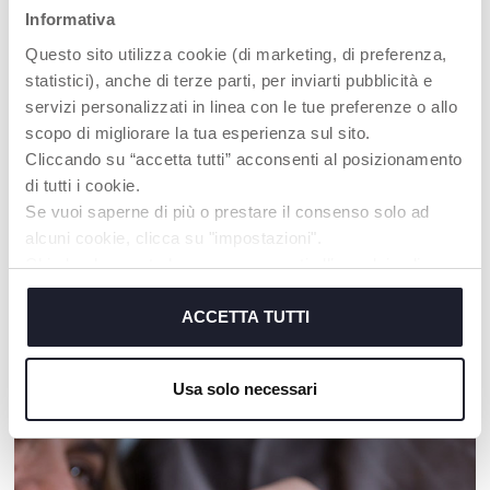
Informativa
Questo sito utilizza cookie (di marketing, di preferenza,
statistici), anche di terze parti, per inviarti pubblicità e
servizi personalizzati in linea con le tue preferenze o allo
scopo di migliorare la tua esperienza sul sito.
Cliccando su “accetta tutti” acconsenti al posizionamento
di tutti i cookie.
+ VARIANTES
Se vuoi saperne di più o prestare il consenso solo ad
Slip jétable post-
Serviettes hygiéniques en
accouchement 4 pcs.
coton bio 10 pièces.
alcuni cookie, clicca su "impostazioni".
Chiudendo questo banner acconsenti all’uso dei soli
cookie tecnici, indispensabili per fruire del servizio
richiesto.
ACCETTA TUTTI
NOS RECOMMANDATIONS
Cookie policy
Usa solo necessari