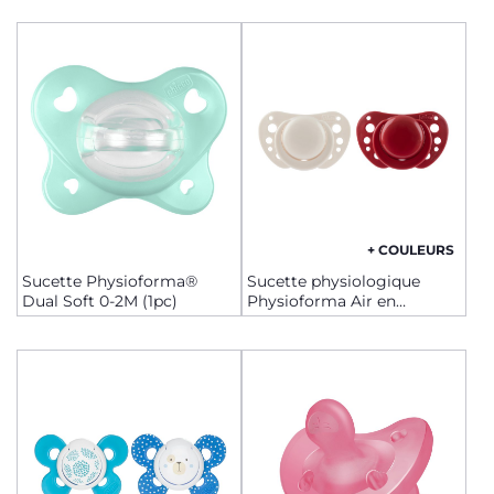
+ COULEURS
Sucette Physioforma®
Sucette physiologique
Dual Soft 0-2M (1pc)
Physioforma Air en
silicone, medium, 2 pcs. - 6-
16m