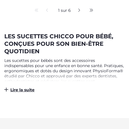
2m
1 sur 6
LES SUCETTES CHICCO POUR BÉBÉ,
CONÇUES POUR SON BIEN-ÊTRE
QUOTIDIEN
Les sucettes pour bébés sont des accessoires
indispensables pour une enfance en bonne santé. Pratiques,
ergonomiques et dotés du design innovant PhysioForma®
étudié par Chicco et approuvé par des experts dentistes,
orthodontistes et pédiatres, les sucettes sont
indispensables pour soutenir l'instinct de succion de bébé,
Lire la suite
favoriser la relaxation, encourager un développement
buccal correct et entraîner les fonctions vitales de la
bouche pour une croissance saine. Ultra-légères, pour un
maximum de confort et de praticité, douces et délicates sur
la peau, les sucettes Chicco sont disponibles dans de
nombreuses couleurs et motifs lumineux, mais surtout
dans différents modèles, pour tous les besoins :
PhysioForma® Micrò : tétines petites et ultra-légères, pour