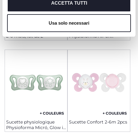
richiesto.
ACCETTA TUTTI
Cookie policy
+ COULEURS
+ COULEURS
Usa solo necessari
Sucettes "PhysioForma" Air
Sucette physiologique
2-6 mois, lot de 2
Physioforma Air en
silicone, maxi, 2 pcs. - 16-
36m+
+ COULEURS
+ COULEURS
Sucette physiologique
Sucette Confort 2-6m 2pcs
Physioforma Micró, Glow in
the Dark, silicone, 2 pcs. - 0-