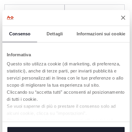
Consenso
Dettagli
Informazioni sui cookie
Informativa
Questo sito utilizza cookie (di marketing, di preferenza,
+ COULEURS
statistici), anche di terze parti, per inviarti pubblicità e
Sucette physiologique
PhysioForma® Light 16-
servizi personalizzati in linea con le tue preferenze o allo
Physioforma Soft Luxe,
36M 2 pcs
silicone, Fluo Transparent
scopo di migliorare la tua esperienza sul sito.
Yellow, 2 pcs. - 2-6m
Cliccando su “accetta tutti” acconsenti al posizionamento
di tutti i cookie.
Se vuoi saperne di più o prestare il consenso solo ad
alcuni cookie, clicca su "impostazioni".
Chiudendo questo banner acconsenti all’uso dei soli
cookie tecnici, indispensabili per fruire del servizio