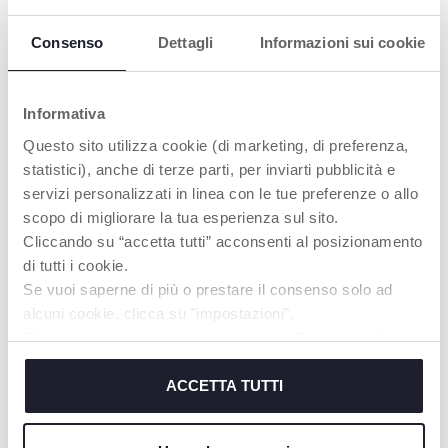
Consenso
Dettagli
Informazioni sui cookie
PRODUITS POUVANT VOUS
INTÉRESSER
Informativa
Questo sito utilizza cookie (di marketing, di preferenza,
statistici), anche di terze parti, per inviarti pubblicità e
servizi personalizzati in linea con le tue preferenze o allo
scopo di migliorare la tua esperienza sul sito.
Cliccando su “accetta tutti” acconsenti al posizionamento
di tutti i cookie.
Se vuoi saperne di più o prestare il consenso solo ad
alcuni cookie, clicca su "impostazioni".
Chiudendo questo banner acconsenti all’uso dei soli
cookie tecnici, indispensabili per fruire del servizio
+ VARIANTES
+ VARIANTES
richiesto.
ACCETTA TUTTI
Soutien-gorge
Soutien-gorge
d'allaitement "Cotton" -
d'allaitement "Cotton" -
Blanc
Blanc
Cookie policy