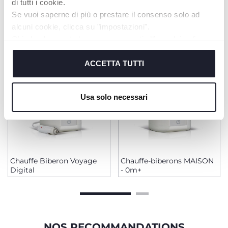
di tutti i cookie.
PRODUITS POUVANT VOUS
Se vuoi saperne di più o prestare il consenso solo ad
INTÉRESSER
alcuni cookie, clicca su "impostazioni".
Chiudendo questo banner acconsenti all’uso dei soli
cookie tecnici, indispensabili per fruire del servizio
richiesto.
ACCETTA TUTTI
Cookie policy
Usa solo necessari
Chauffe Biberon Voyage
Chauffe-biberons MAISON
Digital
- 0m+
NOS RECOMMANDATIONS