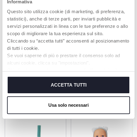
L'EXPRESSION DE
Informativa
SES ÉMOTIONS
Questo sito utilizza cookie (di marketing, di preferenza,
Petite poupée toute
statistici), anche di terze parti, per inviarti pubblicità e
douce, parfaite pour
servizi personalizzati in linea con le tue preferenze o allo
les premiers câlins de
bébé. Ma poupée
scopo di migliorare la tua esperienza sul sito.
DouDou aide l'enfant
Cliccando su “accetta tutti” acconsenti al posizionamento
à exprimer ses
di tutti i cookie.
émotions et sa
personnalité.
Se vuoi saperne di più o prestare il consenso solo ad
alcuni cookie, clicca su "impostazioni".
Chiudendo questo banner acconsenti all’uso dei soli
cookie tecnici, indispensabili per fruire del servizio
richiesto.
ACCETTA TUTTI
PRODUITS POUVANT VOUS
Cookie policy
INTÉRESSER
Usa solo necessari