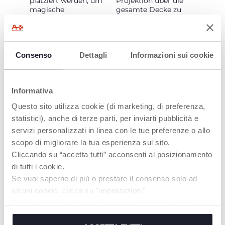
platziert werden, um
Projektion über die
magische
gesamte Decke zu
Projektionen an der
erweitern.
Decke zu erzeugen.
Consenso
Dettagli
Informazioni sui cookie
PRODUKTE, DIE SIE INTERESSIEREN
Informativa
KÖNNTEN
Questo sito utilizza cookie (di marketing, di preferenza,
statistici), anche di terze parti, per inviarti pubblicità e
servizi personalizzati in linea con le tue preferenze o allo
scopo di migliorare la tua esperienza sul sito.
Cliccando su “accetta tutti” acconsenti al posizionamento
di tutti i cookie.
Se vuoi saperne di più o prestare il consenso solo ad
alcuni cookie, clicca su "impostazioni".
Chiudendo questo banner acconsenti all’uso dei soli
cookie tecnici, indispensabili per fruire del servizio