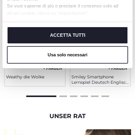
Se vuoi saperne di più o prestare il consenso solo ad
alcuni cookie, clicca su "impostazioni".
Chiudendo questo banner acconsenti all’uso dei soli
cookie tecnici, indispensabili per fruire del servizio
richiesto.
ACCETTA TUTTI
Cookie policy
Usa solo necessari
+ FARBEN
+ FARBEN
Weathy die Wolke
Smiley Smartphone
Lernspiel Deutsch Englisch
Baby
UNSER RAT