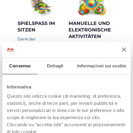
SPIELSPASS IM S
MANUELLE UND
ITZEN
ELEKTRONISCHE
AKTIVITÄTEN
Dank der
abnehmbaren 4 Beine
4 verschiedene
wird der Tisch zu einem
Bereiche mit
Aktivitätspanel, das
abwechslungsreichen
auch im Sitzen bespielt
Spielen zur Förderung
Consenso
Dettagli
Informazioni sui cookie
werden kann.
der feinmotorischen
und logischen
Fähigkeiten des Kindes.
Informativa
Questo sito utilizza cookie (di marketing, di preferenza,
statistici), anche di terze parti, per inviarti pubblicità e
servizi personalizzati in linea con le tue preferenze o allo
scopo di migliorare la tua esperienza sul sito.
PRODUKTE, DIE SIE INTERESSIEREN
Cliccando su “accetta tutti” acconsenti al posizionamento
KÖNNTEN
di tutti i cookie.