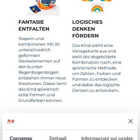
FANTASIE
LOGISCHES
ENTFALTEN
DENKEN
FÖRDERN
Stapeln und
kombinieren: Mit 20
Das Kind wählt eine
unterschiedlich
Vorlagekarte aus und
geformten
stellt die abgebildete
Steckelementen auf
Kombination nach, eine
den bunten
spielerische Methode,
Regenbogenbögen
um Zahlen, Farben und
entstehen immer neue
Formen zu entdecken
Kreationen. Dabei lernt
und dabei das logische
das Kind spielerisch
Denken zu entwickeln.
erste Formen und
Grundfarben kennen.
Consenso
Dettagli
Informazioni sui cookie