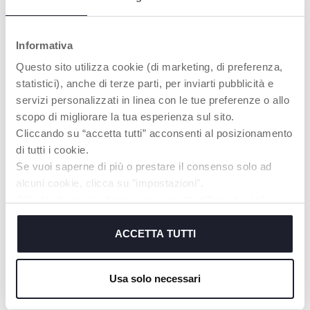
DIE MEINUNG
Informativa
EINES
Questo sito utilizza cookie (di marketing, di preferenza,
PÄDAGOGEN
statistici), anche di terze parti, per inviarti pubblicità e
Diese Steckspiel-
servizi personalizzati in linea con le tue preferenze o allo
Aktivität fördert die
Feinmotorik, die
scopo di migliorare la tua esperienza sul sito.
Konzentration und den
Cliccando su “accetta tutti” acconsenti al posizionamento
bewussten Einsatz der
di tutti i cookie.
Hände. Gleichzeitig
unterstützt sie das
Se vuoi saperne di più o prestare il consenso solo ad
Erkennen und
alcuni cookie, clicca su "impostazioni".
Zuordnen von Farben.
Chiudendo questo banner acconsenti all’uso dei soli
cookie tecnici, indispensabili per fruire del servizio
richiesto.
ACCETTA TUTTI
Cookie policy
PRODUKTE, DIE SIE INTERESSIEREN
Usa solo necessari
KÖNNTEN